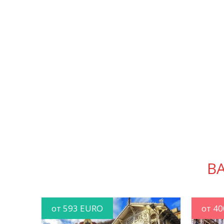
В
от 593 EURO
от 40