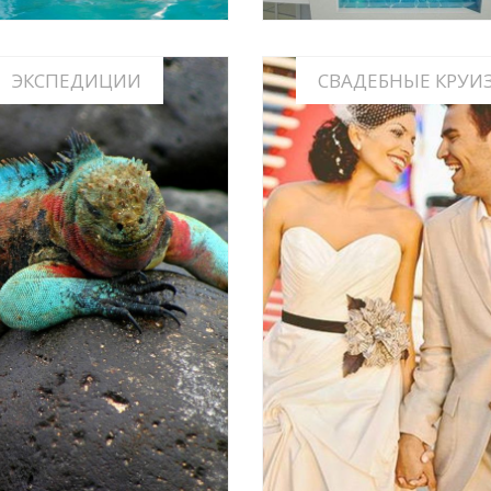
ЭКСПЕДИЦИИ
СВАДЕБНЫЕ КРУИ
СВАДЬБЫ, СВАДЕБН
ПЕДИЦИОННЫЕ КРУИЗЫ
ПУТЕШЕСТВИЯ, ЮБИЛ
КРУИЗАХ
ИНФО
ИНФО