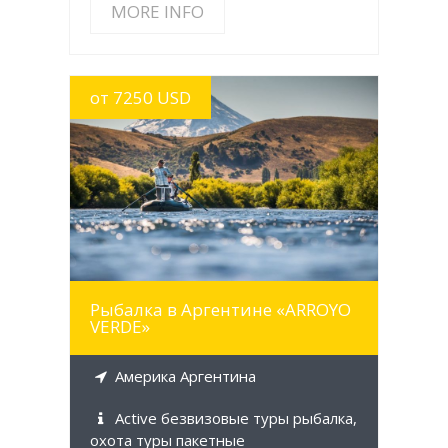
MORE INFO
от 7250 USD
MORE INFO
Рыбалка в Аргентине «ARROYO
VERDE»
Америка Аргентина
Active безвизовые туры рыбалка,
охота туры пакетные