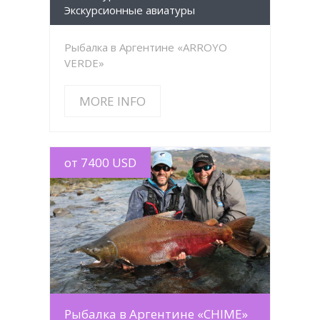
Экскурсионные авиатуры
Рыбалка в Аргентине «ARROYO
VERDE»
MORE INFO
от 7400 USD
MORE INFO
Рыбалка в Аргентине «CHIME»