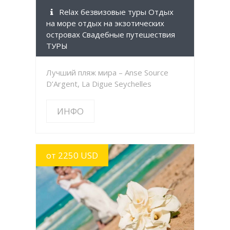
Relax безвизовые туры Отдых
на море отдых на экзотических
островах Свадебные путешествия
ТУРЫ
Лучший пляж мира – Anse Source
D’Argent, La Digue Seychelles
ИНФО
от 2250 USD
УЗНАТЬ