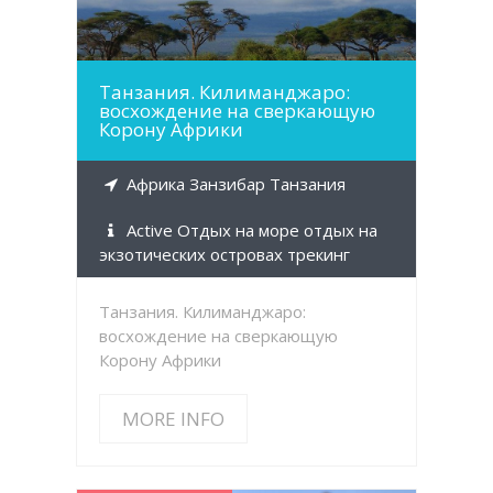
Танзания. Килиманджаро:
восхождение на сверкающую
Корону Африки
Африка Занзибар Танзания
Active Отдых на море отдых на
экзотических островах трекинг
Танзания. Килиманджаро:
восхождение на сверкающую
Корону Африки
MORE INFO