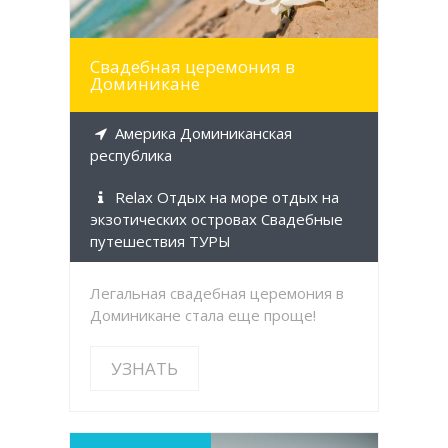
Свадебная церемония в
Доминикане
Америка Доминиканская
республика
Relax Отдых на море отдых на
экзотических островах Свадебные
путешествия ТУРЫ
Легальная свадебная церемония в
Доминикане стала еще проще!
УЗНАТЬ