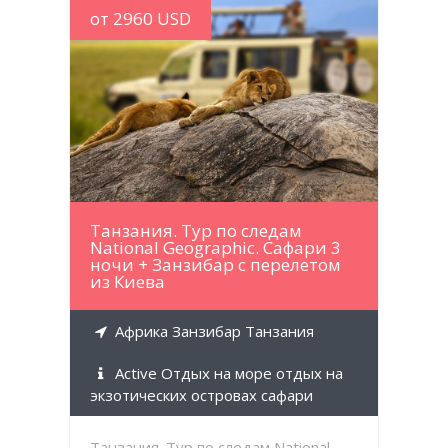
от 2960 USD
MORE INFO
Танзания. Тур по следам
National Geographic. Сафари 3
ночи + Занзибар с перелетом
из Киева
Африка Занзибар Танзания
Active Отдых на море отдых на
экзотических островах сафари
Танзания. Тур по следам National