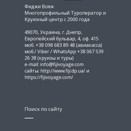
Фиджи Вояж
Многопрофильный Туроператор и
Круизный центр с 2000 года
49070, Украина, г. Днепр,
Европейский бульвар, 4, оф. 415
моб. +38 098 683 89 48 (авиакасса)
моб./ Viber / WhatsApp +38 067 539
26 38 (круизы и туры)
e-mail: info@fijivoyage.com
сайты: http://www.fiji.dp.ua/ и
https://fijivoyage.com/
Поиск по сайту