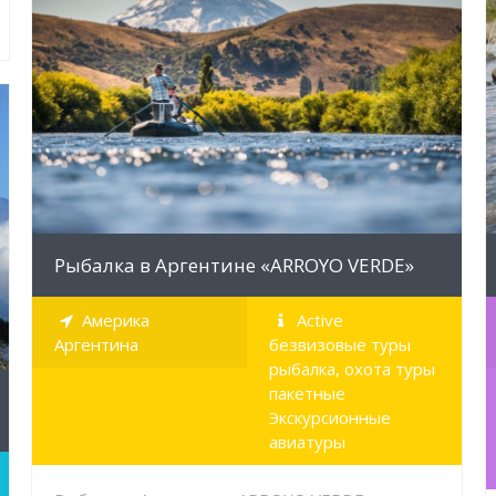
MORE INFO
Рыбалка в Аргентине «ARROYO VERDE»
Америка
Active
Аргентина
безвизовые туры
рыбалка, охота туры
пакетные
Экскурсионные
авиатуры