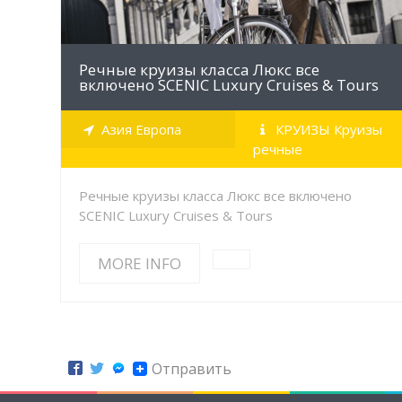
Речные круизы класса Люкс все
включено SCENIC Luxury Cruises & Tours
Азия Европа
КРУИЗЫ Круизы
речные
Речные круизы класса Люкс все включено
SCENIC Luxury Cruises & Tours
MORE INFO
Отправить