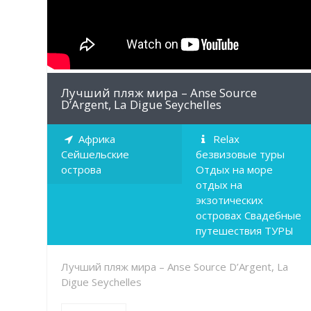
Лучший пляж мира – Anse Source
D’Argent, La Digue Seychelles
Африка
Relax
Сейшельские
безвизовые туры
острова
Отдых на море
отдых на
экзотических
островах Свадебные
путешествия ТУРЫ
Лучший пляж мира – Anse Source D’Argent, La
Digue Seychelles