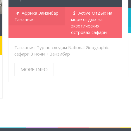
Африка Занзибар
Active Отдых на
Танзания
море отдых на
экзотических
островах сафари
Танзания. Тур по следам National Geographic
сафари 3 ночи + Занзибар
MORE INFO