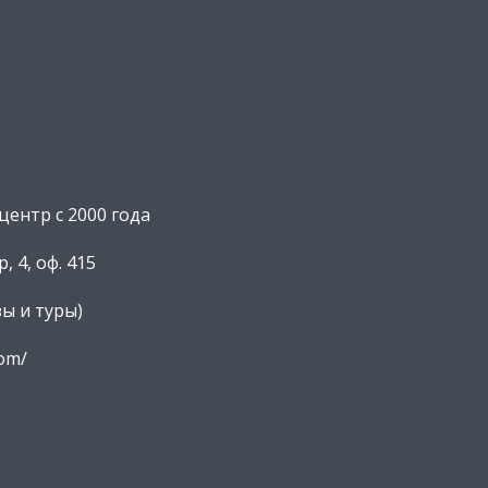
ентр с 2000 года
, 4, оф. 415
зы и туры)
com/