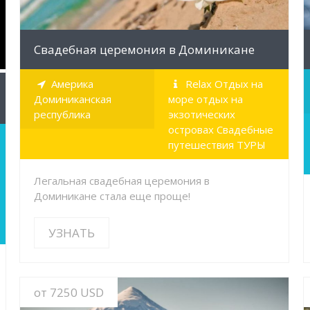
Свадебная церемония в Доминикане
Америка
Relax Отдых на
Доминиканская
море отдых на
республика
экзотических
островах Свадебные
путешествия ТУРЫ
Легальная свадебная церемония в
Доминикане стала еще проще!
УЗНАТЬ
от 7250 USD