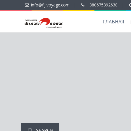
info@fijivoyage.com
|
+380675392638
|
ГЛАВНАЯ
SEARCH