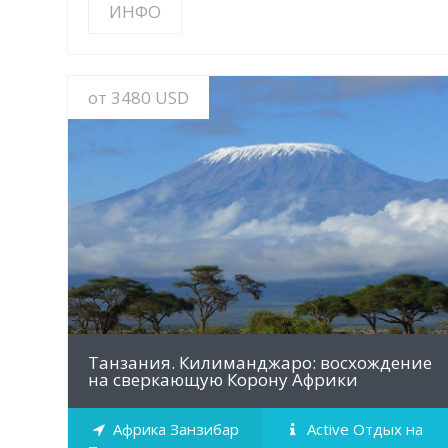
ИНФО
от 3480 USD
MORE INFO
Танзания. Килиманджаро: восхождение
на сверкающую Корону Африки
Африка Занзибар
Active Отдых на