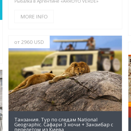
Рыбалка в Аргентине «ARROYO VERDE»
MORE INFO
от 2960 USD
MORE INFO
Танзания. Тур по следам National
Geographic. Сафари 3 ночи + Занзибар с
перелетом из Киева