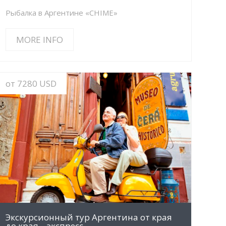
Рыбалка в Аргентине «CHIME»
MORE INFO
от 7280 USD
MORE INFO
Экскурсионный тур Аргентина от края
до края – экспресс