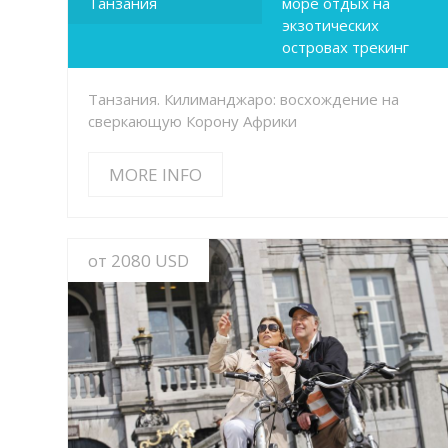
Танзания
море отдых на
экзотических
островах трекинг
Танзания. Килиманджаро: восхождение на
сверкающую Корону Африки
MORE INFO
от 2080 USD
MORE INFO