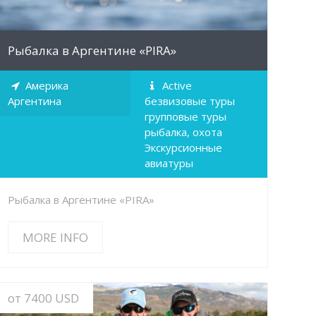
Рыбалка в Аргентине «PIRA»
Америка
Active
Аргентина
безвизовые туры
групповые туры
рыбалка, охота
Экскурсионные
авиатуры
Рыбалка в Аргентине «PIRA»
MORE INFO
от 7400 USD