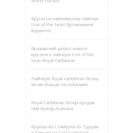
World Europa
Круїзи на найновішому лайнері
Icon of the Seas! Бронювання
відкрито!
Вражаючий дебют нового
круїзного лайнера Icon of the
Seas Royal Caribbean
Лайнери Royal Caribbean Group,
які ми більше не побачимо
Royal Caribbean Group продав
свій бренд Azamara
Круизы из Стамбула по Турции
и Греции на Costa Venezia!