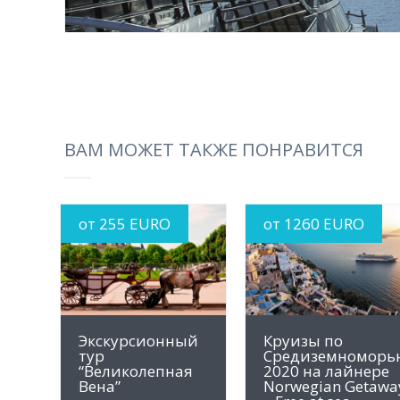
ВАМ МОЖЕТ ТАКЖЕ ПОНРАВИТСЯ
от 255 EURO
от 1260 EURO
MORE INFO
MORE INFO
Экскурсионный
Круизы по
тур
Средиземноморь
“Великолепная
2020 на лайнере
Вена”
Norwegian Getawa