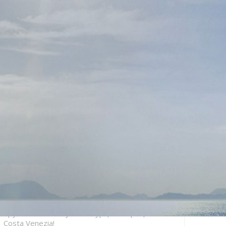
Церемонія найменування MSC World Europa
Круїзи на найновішому лайнері Icon of the
Seas! Бронювання відкрито!
Вражаючий дебют нового круїзного лайнера
Icon of the Seas Royal Caribbean
Лайнери Royal Caribbean Group, які ми більше
не побачимо
Royal Caribbean Group продав свій бренд
Azamara
Круизы из Стамбула по Турции и Греции на
Costa Venezia!