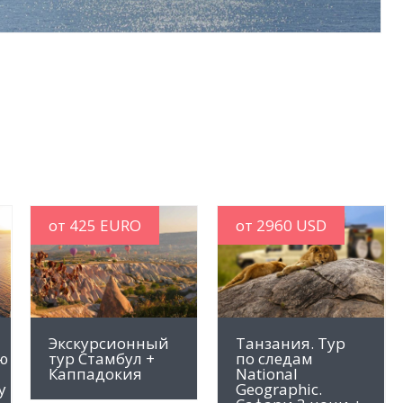
от 425 EURO
от 2960 USD
MORE INFO
MORE INFO
Экскурсионный
Танзания. Тур
ю
тур Стамбул +
по следам
Каппадокия
National
y
Geographic.