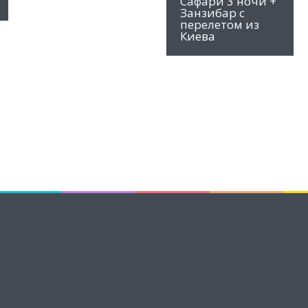
Сафари 3 ночи +
Занзибар с
перелетом из
Киева