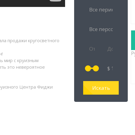
ала продажи кругосветного
Р
н!
ть мир с
круизным
ить это невероятное
руизного Центра Фиджи