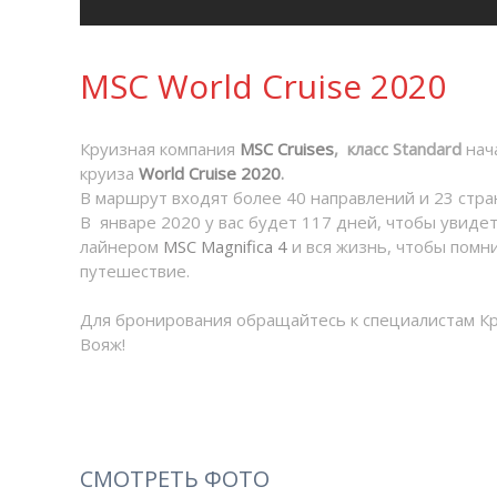
MSC World Cruise 2020
Круизная компания
MSC Cruises
, класс Standard
нач
круиза
World Cruise 2020
.
В маршрут входят более 40 направлений и 23 стра
В январе 2020 у вас будет 117 дней, чтобы увиде
лайнером
MSC Magnifica 4
и вся жизнь, чтобы помн
путешествие.
Для бронирования обращайтесь к специалистам К
Вояж!
СМОТРЕТЬ ФОТО