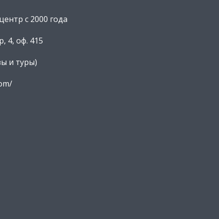
ентр с 2000 года
, 4, оф. 415
зы и туры)
com/