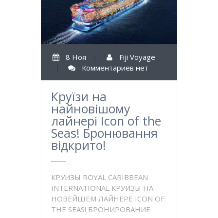
8 Ноя
|
Fiji Voyage
|
Комментариев нет
Круїзи на
найновішому
лайнері Icon of the
Seas! Бронювання
відкрито!
КРУИЗЫ ROYAL CARIBBEAN
INTERNATIONAL КРУИЗЫ НА
НОВЕЙШЕМ ЛАЙНЕРЕ ICON OF
THE SEAS! БРОНИРОВАНИЕ