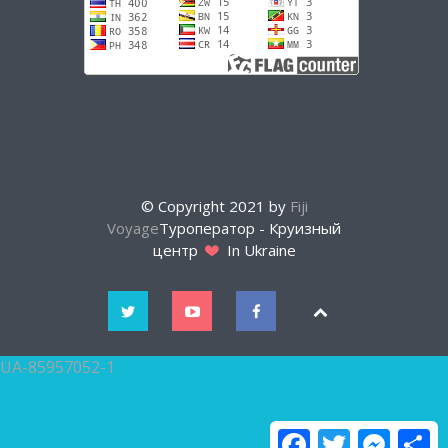
© Copyright 2021 by
Fiji
Voyage
Туроператор - Круизный
центр
In Ukraine
UA-85957052-1
Facebook
Twitter
Messen
О