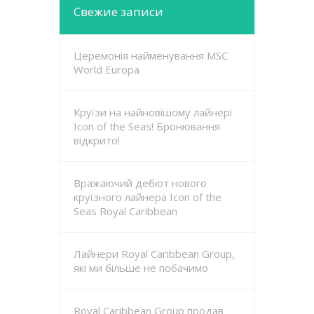
Свежие записи
Церемонія найменування MSC
World Europa
Круїзи на найновішому лайнері
Icon of the Seas! Бронювання
відкрито!
Вражаючий дебют нового
круїзного лайнера Icon of the
Seas Royal Caribbean
Лайнери Royal Caribbean Group,
які ми більше не побачимо
Royal Caribbean Group продав