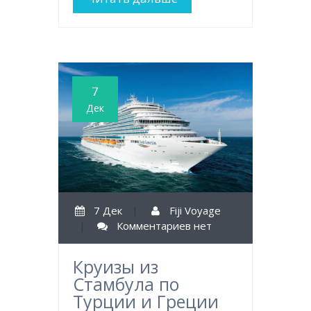
7
Дек
7 Дек
|
Fiji Voyage
|
Комментариев нет
Круизы из
Стамбула по
Турции и Греции