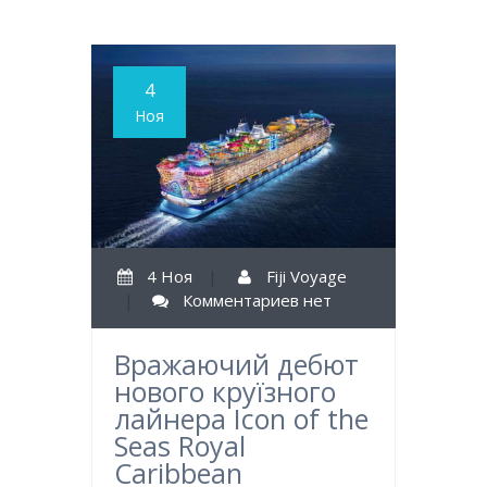
4
Ноя
4 Ноя
|
Fiji Voyage
|
Комментариев нет
Вражаючий дебют
нового круїзного
лайнера Icon of the
Seas Royal
Caribbean