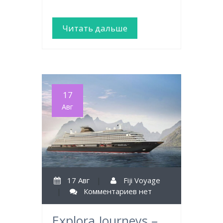
Читать дальше
17
Авг
17 Авг
|
Fiji Voyage
|
Комментариев нет
Explora Journeys –