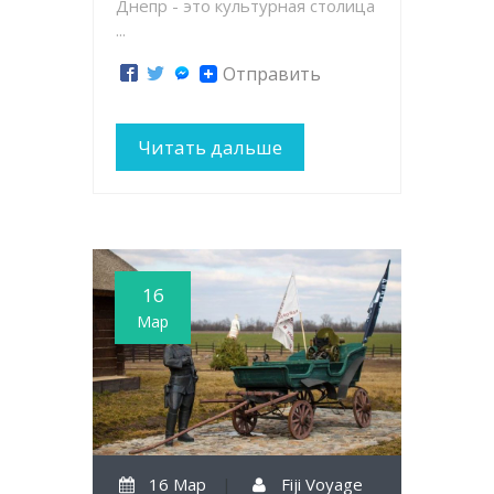
Днепр - это культурная столица
...
Отправить
Читать дальше
16
Мар
16 Мар
|
Fiji Voyage