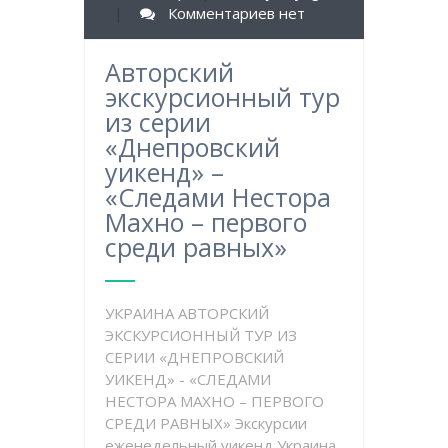
|
Комментариев нет
Авторский
экскурсионный тур
из серии
«Днепровский
уикенд» –
«Следами Нестора
Махно – первого
среди равных»
УКРАИНА АВТОРСКИЙ
ЭКСКУРСИОННЫЙ ТУР ИЗ
СЕРИИ «ДНЕПРОВСКИЙ
УИКЕНД» - «СЛЕДАМИ
НЕСТОРА МАХНО – ПЕРВОГО
СРЕДИ РАВНЫХ» Экскурсии
еженедельный уикенд Украина