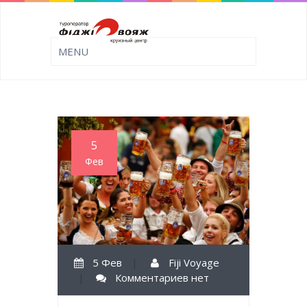
5
Фев
5 Фев
|
Fiji Voyage
|
Комментариев нет