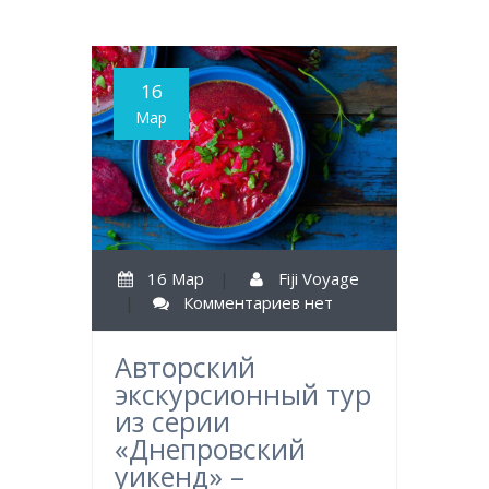
16
Мар
16 Мар
|
Fiji Voyage
|
Комментариев нет
Авторский
экскурсионный тур
из серии
«Днепровский
уикенд» –