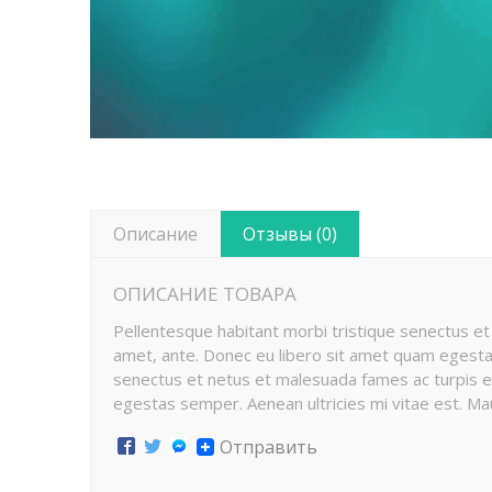
Описание
Отзывы (0)
ОПИСАНИЕ ТОВАРА
Pellentesque habitant morbi tristique senectus et
amet, ante. Donec eu libero sit amet quam egestas 
senectus et netus et malesuada fames ac turpis eg
egestas semper. Aenean ultricies mi vitae est. Mau
Отправить