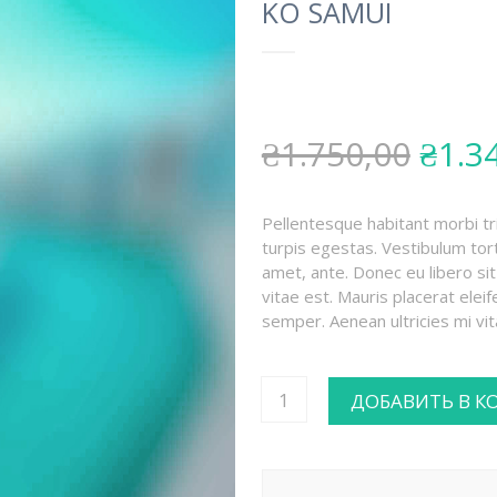
KO SAMUI
₴1.750,00
₴1.3
Pellentesque habitant morbi t
turpis egestas. Vestibulum tort
amet, ante. Donec eu libero s
vitae est. Mauris placerat ele
semper. Aenean ultricies mi vit
ДОБАВИТЬ В К