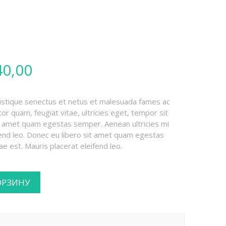
40,00
ristique senectus et netus et malesuada fames ac
or quam, feugiat vitae, ultricies eget, tempor sit
it amet quam egestas semper. Aenean ultricies mi
ifend leo. Donec eu libero sit amet quam egestas
ae est. Mauris placerat eleifend leo.
ОРЗИНУ