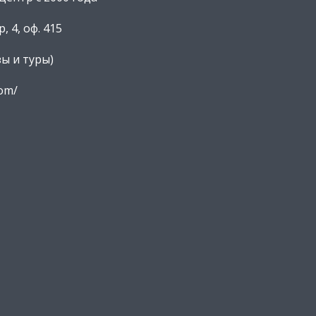
, 4, оф. 415
зы и туры)
com/