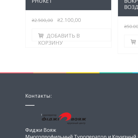
PHUKET
ВОКР
ВОЗ
₴2.100,00
₴2.500,00
₴50.0
ДОБАВИТЬ В
КОРЗИНУ
Контакты:
Фиджи Вояж
Многопрофильный Туроператор и Круизный ц