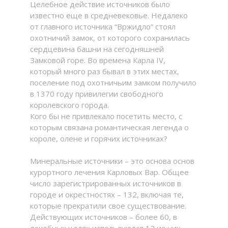
Целебное действие источников было
известно еще в средневековье. Недалеко
от главного источника “Вржидло” стоял
охотничий замок, от которого сохранилась
сердцевина башни на сегодняшней
Замковой горе. Во времена Карла IV,
который много раз бывал в этих местах,
поселение под охотничьим замком получило
в 1370 году привилегии свободного
королевского города.
Кого бы не привлекало посетить место, с
которым связана романтическая легенда о
короле, олене и горячих источниках?
Минеральные источники – это основа основ
курортного лечения Карловых Вар. Общее
число зарегистрированных источников в
городе и окрестностях – 132, включая те,
которые прекратили свое существование.
Действующих источников – более 60, в
лечебных целях используются 12 из них.