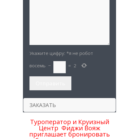
Укажите цифру:
*я не робот
восемь
−
=
2
ЗАКАЗАТЬ
Туроператор и Круизный
Центр Фиджи Вояж
приглашает бронировать