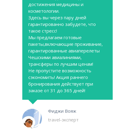
достижения медицины и
косметологии.
Здесь вы через пару дней
гарантированно забудете, что
такое стресс!
Мы предлагаем готовые
пакеты,включающие проживание,
гарантированные авиаперелеты
Чешскими авиалиниями,
трансферы по лучшим ценам!
Не пропустите возможность
сэкономить! Акция раннего
бронирования действует при
заказе от 31 до 365 дней!
Фиджи Вояж
travel-эксперт