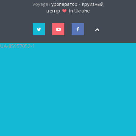
Voyage
Туроператор - Круизный
центр
In Ukraine
UA-85957052-1