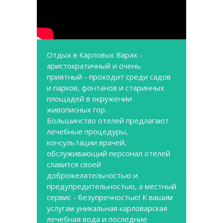
Отдых в Карловых Варах -
аристократичный и очень
приятный - проходит среди садов
и парков, фонтанов и старинных
площадей в окружении
живописных гор.
Большинство отелей предлагают
лечебные процедуры,
консультации врачей,
обслуживающий персонал отелей
славится своей
доброжелательностью и
предупредительностью, а местный
сервис - безупречностью! К вашим
услугам уникальная карловарская
лечебная вода и последние