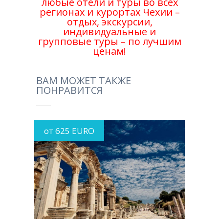
любые отели и туры во всех
регионах и курортах Чехии –
отдых, экскурсии,
индивидуальные и
групповые туры – по лучшим
ценам!
ВАМ МОЖЕТ ТАКЖЕ
ПОНРАВИТСЯ
от 625 EURO
MORE INFO