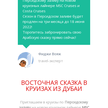
Персидскому заливу на новом
круизных лайнере MSC Cruises и
Costa Cruises
Сезон в Персидском заливе будет
продлен на три месяца до 18 июня
2022!
Торопитесь забронировать свою
Арабскую сказку прямо сейчас!
Фиджи Вояж
travel-эксперт
ВОСТОЧНАЯ СКАЗКА В
КРУИЗАХ ИЗ ДУБАИ
Приглашаем в круизы по
Персидскому
заливу
на новом круизном лайнере
MSC