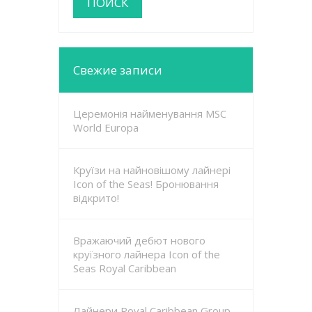
Свежие записи
Церемонія найменування MSC
World Europa
Круїзи на найновішому лайнері
Icon of the Seas! Бронювання
відкрито!
Вражаючий дебют нового
круїзного лайнера Icon of the
Seas Royal Caribbean
Лайнери Royal Caribbean Group,