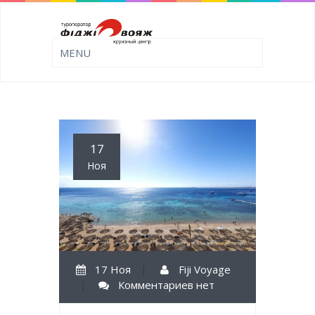
17
Ноя
17 Ноя
|
Fiji Voyage
|
Комментариев нет