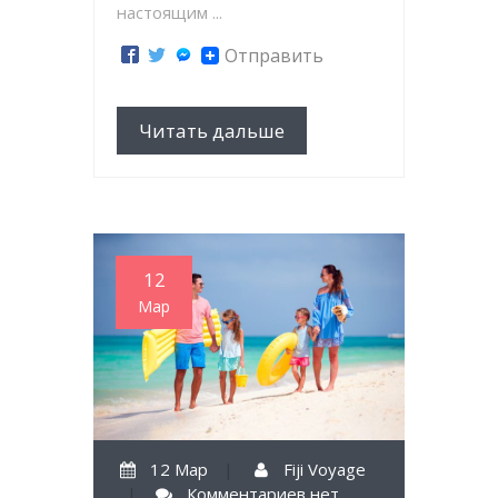
настоящим ...
Отправить
Читать дальше
12
Мар
12 Мар
|
Fiji Voyage
|
Комментариев нет