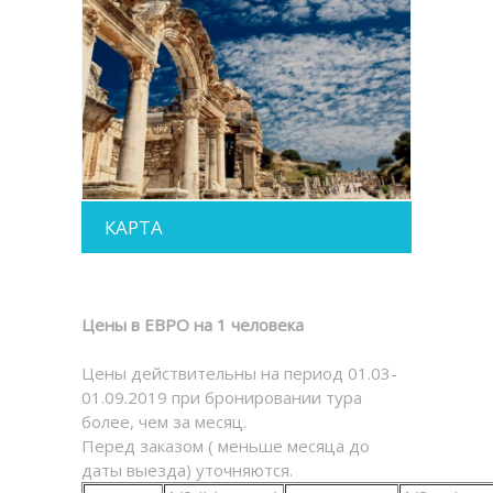
КАРТА
Цены в ЕВРО на 1 человека
Цены действительны на период 01.03-
01.09.2019 при бронировании тура
более, чем за месяц.
Перед заказом ( меньше месяца до
даты выезда) уточняются.