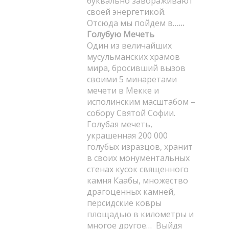
буквально завораживают
своей энергетикой.
Отсюда мы пойдем в…
…
Голубую Мечеть
Один из величайших
мусульманских храмов
мира, бросивший вызов
своими 5 минаретами
мечети в Мекке и
исполинским масштабом –
собору Святой Софии.
Голубая мечеть,
украшенная 200 000
голубых изразцов, хранит
в своих монументальных
стенах кусок священного
камня Каабы, множество
драгоценных камней,
персидские ковры
площадью в километры и
многое другое… Выйдя