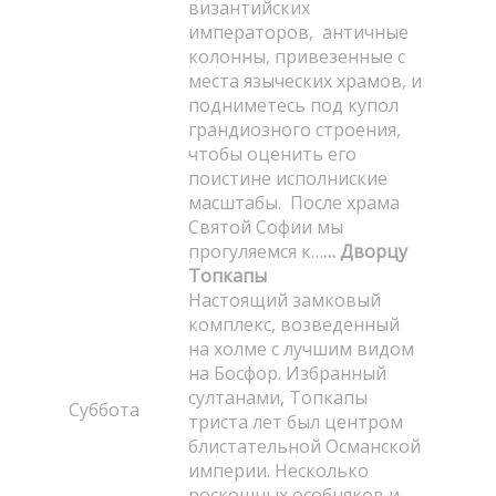
византийских
императоров, античные
колонны, привезенные с
места языческих храмов, и
подниметесь под купол
грандиозного строения,
чтобы оценить его
поистине исполниские
масштабы. После храма
Святой Софии мы
прогуляемся к…
… Дворцу
Топкапы
Настоящий замковый
комплекс, возведенный
на холме с лучшим видом
на Босфор. Избранный
султанами, Топкапы
Суббота
триста лет был центром
блистательной Османской
империи. Несколько
роскошных особняков и