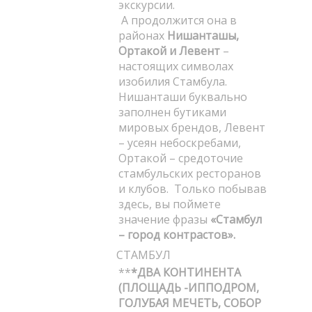
экскурсии.
А продолжится она в
районах
Нишанташы,
Ортакой и Левент
–
настоящих символах
изобилия Стамбула.
Нишанташи буквально
заполнен бутиками
мировых брендов, Левент
– усеян небоскребами,
Ортакой – средоточие
стамбульских ресторанов
и клубов. Только побывав
здесь, вы поймете
значение фразы
«Стамбул
– город контрастов».
СТАМБУЛ
**
*ДВА КОНТИНЕНТА
(ПЛОЩАДЬ -ИППОДРОМ,
ГОЛУБАЯ МЕЧЕТЬ, СОБОР