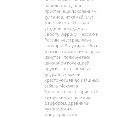
павильонов дали
пристанище поколениям
султанов, их семей, слуг,
советников… Отсюда
уходили походами в
Европу, Африку, Персию и
Россию неустрашимые
янычары. Вы увидите быт
и жизнь османских владык
изнутри, полюбуетесь
шикарной колекцией
оружия – от огромных
двуручных мечей
крестоносцев до изящных
сабель Мехмета
Завоевателя – старинным
китайским и японским
фарфором, древними
рукописями и
манускриптами.