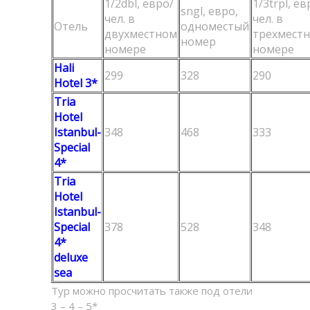
1/2dbl, евро/
1/3trpl, ев
sngl, евро,
чел. в
чел. в
Отель
одноместый
двухместном
трехмест
номер
номере
номере
Hali
299
328
290
Hotel 3*
Tria
Hotel
Istanbul-
348
468
333
Special
4*
Tria
Hotel
Istanbul-
Special
378
528
348
4*
deluxe
sea
Тур можно просчитать также под отели
3 – 4 – 5*