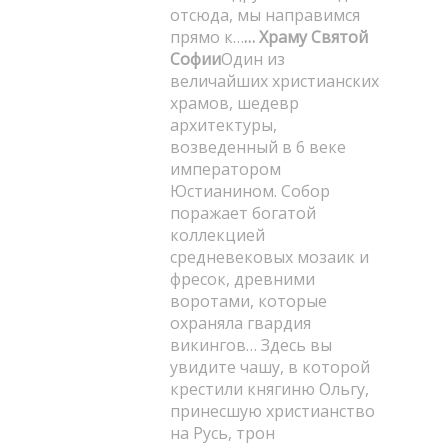
отсюда, мы направимся
прямо к…
… Храму Святой
Софии
Один из
величайших христианских
храмов, шедевр
архитектуры,
возведенный в 6 веке
императором
Юстианином. Собор
поражает богатой
коллекцией
средневековых мозаик и
фресок, древними
воротами, которые
охраняла гвардия
викингов… Здесь вы
увидите чашу, в которой
крестили княгиню Ольгу,
принесшую христианство
на Русь, трон