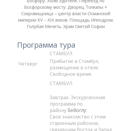
Босфору. Холм Эдитепе. Переезд по
Босфорскому мосту. Дворец Топкапы +
Сокровищница – центр власти Османской
империи XV – XIX веков. Площадь Ипподром.
Голубая Мечеть. Храм Святой Софии
Программа тура
СТАМБУЛ
Прибытие в Стамбул,
Четверг
размещение в отеле.
Свободное время.
СТАМБУЛ
Завтрак. Экскурсионная
программа по
району
Бейоглу
:
Свое знакомство с этим
старинным районом,
связавшим Восток и Запад