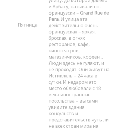
улицу, до которой далеко
и Арбату, называли по-
французски –
Grand Rue de
Pera.
И улица эта
Пятница
действительно очень
французская – яркая,
броская, в огнях
ресторанов, кафе,
кинотеатров,
магазинчиков, кофеен…
Люди здесь не гуляют, и
не проходят. Они живут на
Истикляль – 24 часа в
сутки. И недаром это
место облюбовали с 18
века иностранные
посольства – вы сами
увидите здания
консульств и
представительств чуть ли
не всех стран мира на