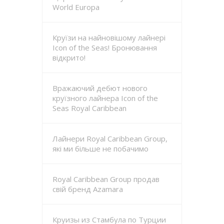
World Europa
Круїзи на найновішому лайнері
Icon of the Seas! Бронювання
відкрито!
Вражаючий дебют нового
круїзного лайнера Icon of the
Seas Royal Caribbean
Лайнери Royal Caribbean Group,
які ми більше не побачимо
Royal Caribbean Group продав
свій бренд Azamara
Круизы из Стамбула по Турции