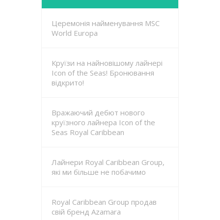
Церемонія найменування MSC
World Europa
Круїзи на найновішому лайнері
Icon of the Seas! Бронювання
відкрито!
Вражаючий дебют нового
круїзного лайнера Icon of the
Seas Royal Caribbean
Лайнери Royal Caribbean Group,
які ми більше не побачимо
Royal Caribbean Group продав
свій бренд Azamara