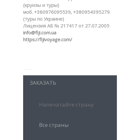
(круизы и туры)
моб. +380976095539, +380954395279
(туры по Украине)
Лицензия АБ № 217417 от 27.07.2005
info@fiji.com.ua
https://fijivoyage.com/
ЗАКАЗАТЬ