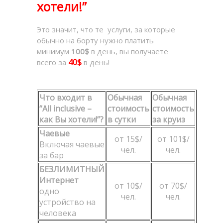
хотели!”
Это значит, что те услуги, за которые
обычно на борту нужно платить
минимум
100$
в день, вы получаете
40$
всего за
в день!
Что входит в
Обычная
Обычная
“All inclusive –
стоимость
стоимость
как Вы хотели!”?
в сутки
за круиз
Чаевые
от 15$/
от 101$/
Включая чаевые
чел.
чел.
за бар
БЕЗЛИМИТНЫЙ
Интернет
от 10$/
от 70$/
одно
чел.
чел.
устройство на
человека