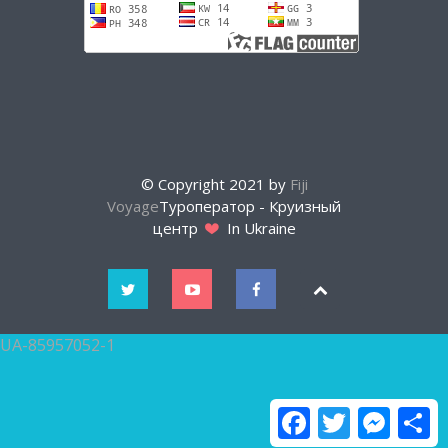
© Copyright 2021 by
Fiji
Voyage
Туроператор - Круизный
центр
In Ukraine
UA-85957052-1
Facebook
Twitter
Messen
О