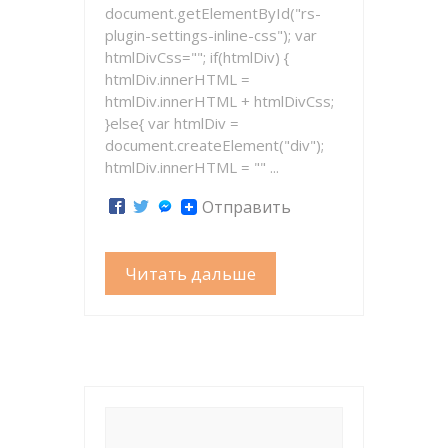
document.getElementById("rs-
plugin-settings-inline-css"); var
htmlDivCss=""; if(htmlDiv) {
htmlDiv.innerHTML =
htmlDiv.innerHTML + htmlDivCss;
}else{ var htmlDiv =
document.createElement("div");
htmlDiv.innerHTML = "" ...
Отправить
Читать дальше