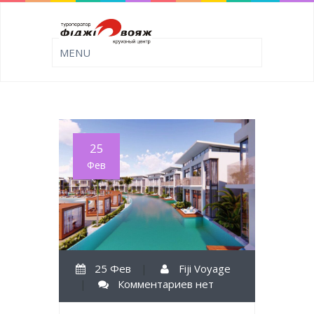
25
Фев
25 Фев
|
Fiji Voyage
|
Комментариев нет