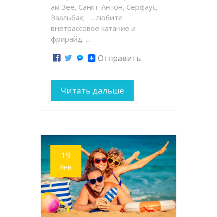
ам Зее, Санкт-Антон, Серфаус,
Заальбах; …любите
внетрассовое катание и
фрирайд: ...
Отправить
Читать дальше
19
Янв