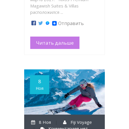
Magawish Suites & Villas
расположился ...
Отправить
Читать дальше
8
Ноя
8 Ноя
|
Fiji Voyage
|
Комментариев нет