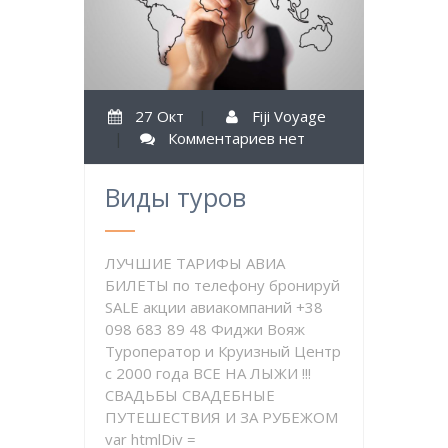
27 Окт
|
Fiji Voyage
|
Комментариев нет
Виды туров
ЛУЧШИЕ ТАРИФЫ АВИА
БИЛЕТЫ по телефону бронируй
SALE акции авиакомпаний +38
098 683 89 48 Фиджи Вояж
Туроператор и Круизный Центр
с 2000 года ВСЕ НА ЛЫЖИ !!!
СВАДЬБЫ СВАДЕБНЫЕ
ПУТЕШЕСТВИЯ И ЗА РУБЕЖОМ
var htmlDiv =