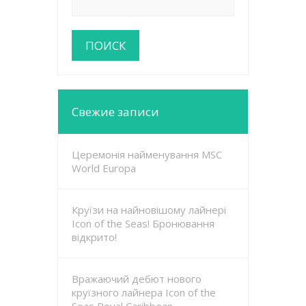
Свежие записи
Церемонія найменування MSC
World Europa
Круїзи на найновішому лайнері
Icon of the Seas! Бронювання
відкрито!
Вражаючий дебют нового
круїзного лайнера Icon of the
Seas Royal Caribbean