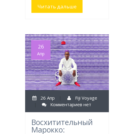
Читать дальше
26
Апр
26 Апр
|
Fiji Voyage
|
Комментариев нет
Восхитительный
Марокко: