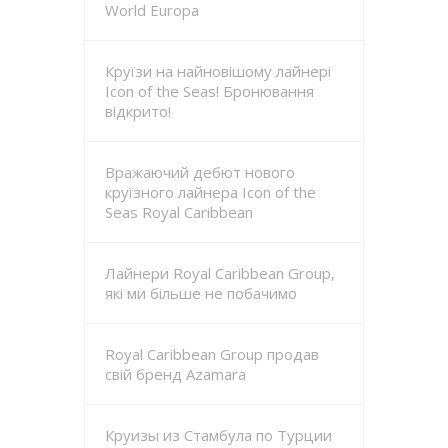
World Europa
Круїзи на найновішому лайнері
Icon of the Seas! Бронювання
відкрито!
Вражаючий дебют нового
круїзного лайнера Icon of the
Seas Royal Caribbean
Лайнери Royal Caribbean Group,
які ми більше не побачимо
Royal Caribbean Group продав
свій бренд Azamara
Круизы из Стамбула по Турции