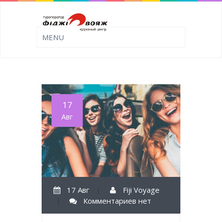
17
Авг
17 Авг
|
Fiji Voyage
|
Комментариев нет