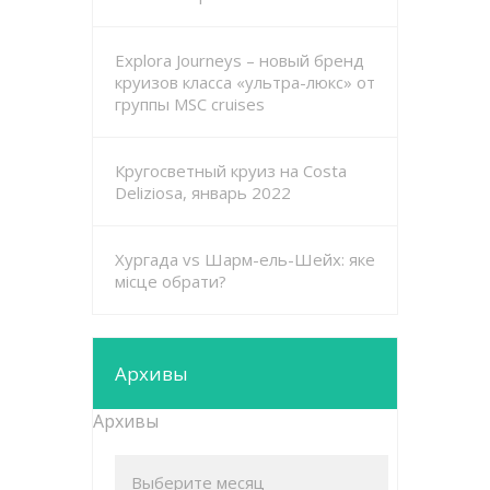
Explora Journeys – новый бренд
круизов класса «ультра-люкс» от
группы MSC cruises
Кругосветный круиз на Costa
Deliziosa, январь 2022
Хургада vs Шарм-ель-Шейх: яке
місце обрати?
Архивы
Архивы