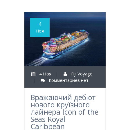
4
Ноя
4 Ноя
|
Fiji Voyage
|
Комментариев нет
Вражаючий дебют
нового круїзного
лайнера Icon of the
Seas Royal
Caribbean