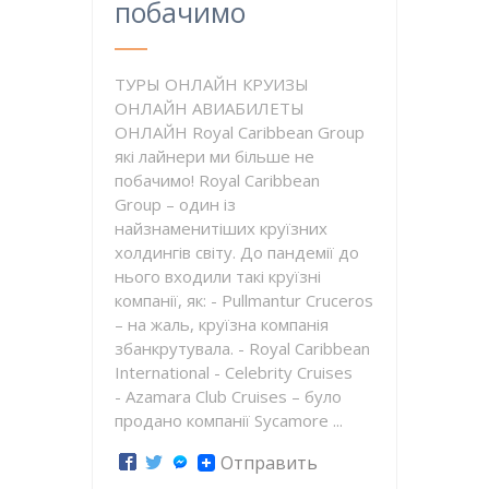
побачимо
ТУРЫ ОНЛАЙН КРУИЗЫ
ОНЛАЙН АВИАБИЛЕТЫ
ОНЛАЙН Royal Caribbean Group
які лайнери ми більше не
побачимо! Royal Caribbean
Group – один із
найзнаменитіших круїзних
холдингів світу. До пандемії до
нього входили такі круїзні
компанії, як: - Pullmantur Cruceros
– на жаль, круїзна компанія
збанкрутувала. - Royal Caribbean
International - Celebrity Cruises
- Azamara Club Cruises – було
продано компанії Sycamore ...
Отправить