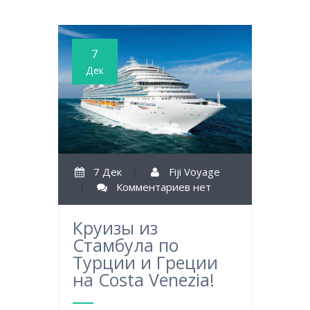
7
Дек
7 Дек
|
Fiji Voyage
|
Комментариев нет
Круизы из
Стамбула по
Турции и Греции
на Costa Venezia!