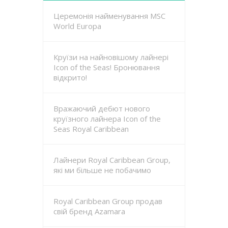
Церемонія найменування MSC
World Europa
Круїзи на найновішому лайнері
Icon of the Seas! Бронювання
відкрито!
Вражаючий дебют нового
круїзного лайнера Icon of the
Seas Royal Caribbean
Лайнери Royal Caribbean Group,
які ми більше не побачимо
Royal Caribbean Group продав
свій бренд Azamara