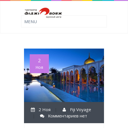
2
Ноя
2 Ноя
|
Fiji Voyage
|
Комментариев нет