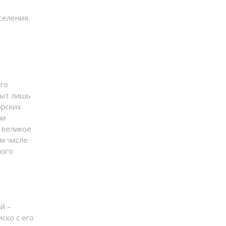
селения.
ого
рыт лишь
орских
ми
 великое
ом числе
ного
й –
ско с его