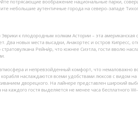
дуйте потрясающие воображение национальные парки, сове
тите небольшие аутентичные города на северо-западе Тихог
 Эврики к плодородным холмам Астории – эта американская 
. Два новых места высадки, Анакортес и остров Кипресс, о
стратовулкана Рейни́р, что южнее Сиэтла, гости вволю насл
и.
атмосфера и непревзойденный комфорт, что немаловажно в
 корабля наслаждаются всеми удобствами люксов с видом на 
живанием дворецкого. На лайнере представлен широкий выб
 на каждого гостя выделяется не менее часа бесплатного Wi-F