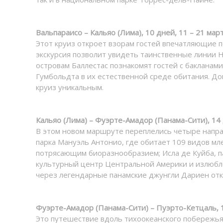
Вальпараисо – Кальяо (Лима), 10 дней, 11 – 21 мар
Этот круиз откроет взорам гостей впечатляющие 
экскурсия позволит увидеть таинственные линии На
островам Баллестас познакомят гостей с бакланам
Гумбольдта в их естественной среде обитания. До
круиз уникальным.
Кальяо (Лима) – Фуэрте-Амадор (Панама-Сити), 14 
В этом новом маршруте переплелись четыре напра
парка Мануэль Антонио, где обитает 109 видов мл
потрясающим биоразнообразием; Исла де Куйба, па
культурный центр Центральной Америки и излюбле
через легендарные панамские джунгли Дариен откр
Фуэрте-Амадор (Панама-Сити) – Пуэрто-Кетцаль, 1
Это путешествие вдоль тихоокеанского побережь