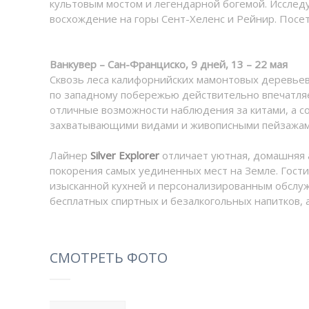
культовым мостом и легендарной богемой. Иссле
восхождение на горы Сент-Хеленс и Рейнир. Посе
Ванкувер – Сан-Франциско, 9 дней, 13 – 22 мая
Сквозь леса калифорнийских мамонтовых деревьев
по западному побережью действительно впечатляет
отличные возможности наблюдения за китами, а со 
захватывающими видами и живописными пейзажам
Лайнер
Silver Explorer
отличает уютная, домашняя 
покорения самых уединенных мест на Земле. Гости
изысканной кухней и персонализированным обслу
бесплатных спиртных и безалкогольных напитков, а
СМОТРЕТЬ ФОТО