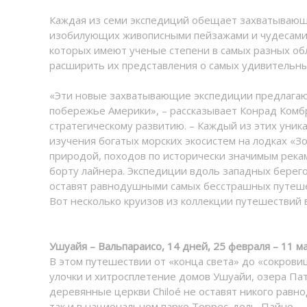
Каждая из семи экспедиций обещает захватывающи
изобилующих живописными пейзажами и чудесами 
которых имеют ученые степени в самых разных обл
расширить их представления о самых удивительны
«Эти новые захватывающие экспедиции предлагаю
побережье Америки», – рассказывает Конрад Комбр
стратегическому развитию. – Каждый из этих уни
изучения богатых морских экосистем на лодках «Зо
природой, походов по исторически значимым рекам
борту лайнера. Экспедиции вдоль западных берего
оставят равнодушными самых бесстрашных путеше
Вот несколько круизов из коллекции путешествий 
Ушуайя – Вальпараисо, 14 дней, 25 февраля – 11 м
В этом путешествии от «конца света» до «сокров
улочки и хитросплетение домов Ушуайи, озера Па
деревянные церкви Chiloé не оставят никого равн
так и в национальном парке Торрес-дель-Пайне.