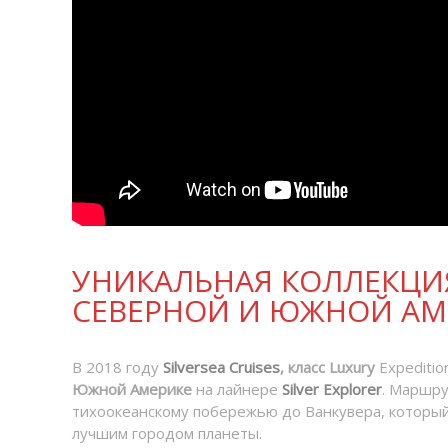
УНИКАЛЬНАЯ КОЛЛЕКЦИЯ
СЕВЕРНОЙ И ЮЖНОЙ АМ
В 2018 году
Silversea Cruises
, класс Luxury
Expediti
Южной Америке
на лайнере
Silver Explorer
. Маршру
тихоокеанскому побережью до Ванкувера, который,
лучшим городом планеты.