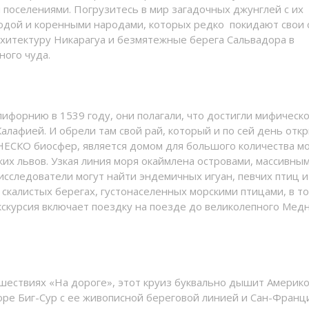
поселениями. Погрузитесь в мир загадочных джунглей с их
одой и коренными народами, которых редко покидают свои 
хитектуру Никарагуа и безмятежные берега Сальвадора в
ного чуда.
ифорнию в 1539 году, они полагали, что достигли мифическ
лафией. И обрели там свой рай, который и по сей день отк
ЕСКО биосфер, является домом для большого количества м
их львов. Узкая линия моря окаймлена островами, массивны
 исследователи могут найти эндемичных игуан, певчих птиц и
 скалистых берегах, густонаселенных морскими птицами, в т
скурсия включает поездку на поезде до великолепного Мед
шествиях «На дороге», этот круиз буквально дышит Америко
оре Биг-Сур с ее живописной береговой линией и Сан-Франци