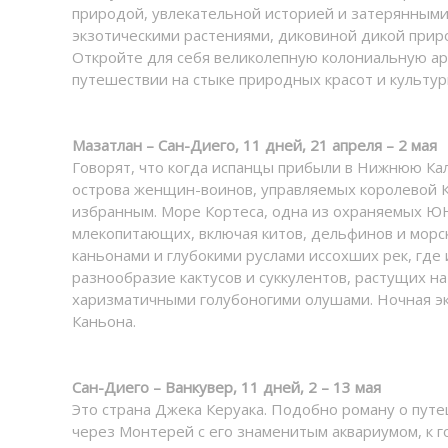
природой, увлекательной историей и затерянными 
экзотическими растениями, диковиной дикой прир
Откройте для себя великолепную колониальную ар
путешествии на стыке природных красот и культур
Мазатлан – Сан-Диего, 11 дней, 21 апреля – 2 мая
Говорят, что когда испанцы прибыли в Нижнюю Кал
острова женщин-воинов, управляемых королевой Ка
избранным. Море Кортеса, одна из охраняемых ЮН
млекопитающих, включая китов, дельфинов и морск
каньонами и глубокими руслами иссохших рек, где
разнообразие кактусов и суккулентов, растущих на
харизматичными голубоногими олушами. Ночная эк
Каньона.
Сан-Диего – Ванкувер, 11 дней, 2 – 13 мая
Это страна Джека Керуака. Подобно роману о путе
через Монтерей с его знаменитым аквариумом, к г