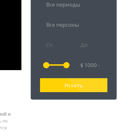
ной и
ь по
тся