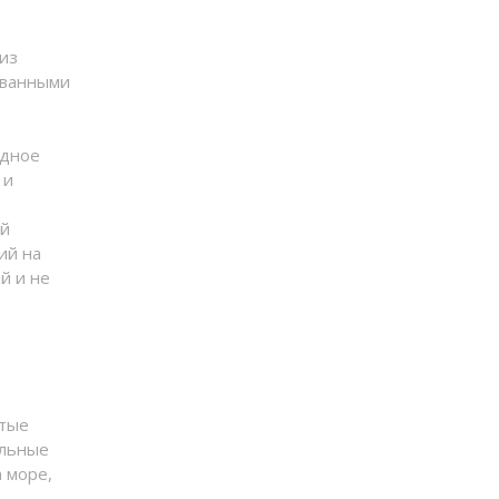
из
званными
адное
 и
т
ой
ий на
й и не
утые
альные
 море,