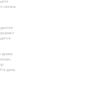
ршите
о океана.
одиссея
ткрывают
адятся
о время
океан,
ор
i в день.