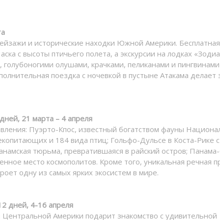
та
пейзажи и исторические находки Южной Америки. Бесплатная
ска с высоты птичьего полета, а экскурсии на лодках «Зодиа
и, голубоногими олушами, крачками, пеликанами и пингвинами
полнительная поездка с ночевкой в пустыне Атакама делает 
дней, 21 марта – 4 апреля
вления: Пуэрто-Кпос, известный богатством фауны Национа
екопитающих и 184 вида птиц; Гольфо-Дульсе в Коста-Рике с
намская тюрьма, превратившаяся в райский остров; Панама-
нное место космополитов. Кроме того, уникальная речная п
оет одну из самых ярких экосистем в мире.
2 дней, 4-16 апреля
я Центральной Америки подарит знакомство с удивительной