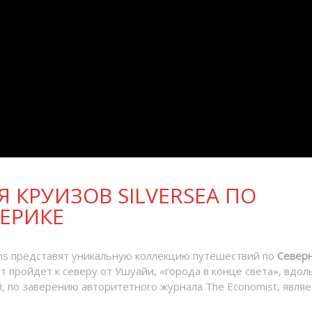
 КРУИЗОВ SILVERSEA ПО
ЕРИКЕ
ons представят уникальную коллекцию путешествий по
Север
т пройдет к северу от Ушуайи, «города в конце света», вдол
 по заверению авторитетного журнала The Economist, являе