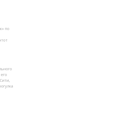
к» по
этот
льного
 его
Сити,
рогулка