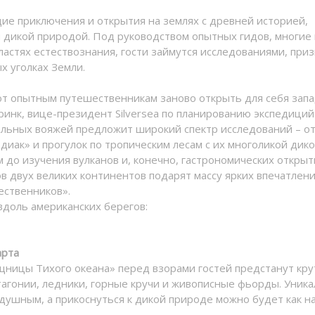
е приключения и открытия на землях с древней историей,
дикой природой. Под руководством опытных гидов, многие 
астях естествознания, гости займутся исследованиями, при
х уголках Земли.
т опытным путешественникам заново открыть для себя зап
инк, вице-президент Silversea по планированию экспедиций
кальных вояжей предложит широкий спектр исследований – о
диак» и прогулок по тропическим лесам с их многоликой дик
 до изучения вулканов и, конечно, гастрономических открыт
в двух великих континентов подарят массу ярких впечатлени
ственников».
вдоль американских берегов:
арта
ищницы Тихого океана» перед взорами гостей предстанут кр
тагонии, ледники, горные кручи и живописные фьорды. Уник
одушным, а прикоснуться к дикой природе можно будет как на