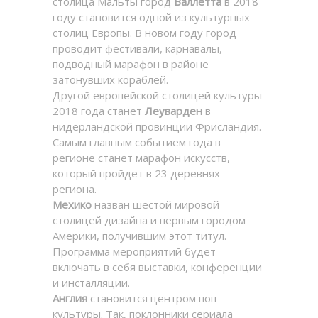
столица Мальты город
Валлетта
в 2018
году становится одной из культурных
столиц Европы. В новом году город
проводит фестивали, карнавалы,
подводный марафон в районе
затонувших кораблей.
Другой европейской столицей культуры
2018 года станет
Леуварден
в
нидерландской провинции Фрисландия.
Самым главным событием года в
регионе станет марафон искусств,
который пройдет в 23 деревнях
региона.
Мехико
назван шестой мировой
столицей дизайна и первым городом
Америки, получившим этот титул.
Программа мероприятий будет
включать в себя выставки, конференции
и инсталляции.
Англия
становится центром поп-
культуры. Так, поклонники сериала