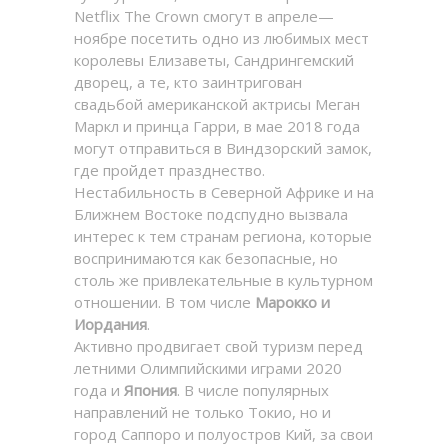
Netflix The Crown смогут в апреле—
ноябре посетить одно из любимых мест
королевы Елизаветы, Сандрингемский
дворец, а те, кто заинтригован
свадьбой американской актрисы Меган
Маркл и принца Гарри, в мае 2018 года
могут отправиться в Виндзорский замок,
где пройдет празднество.
Нестабильность в Северной Африке и на
Ближнем Востоке подспудно вызвала
интерес к тем странам региона, которые
воспринимаются как безопасные, но
столь же привлекательные в культурном
отношении. В том числе
Марокко и
Иордания
.
Активно продвигает свой туризм перед
летними Олимпийскими играми 2020
года и
Япония
. В числе популярных
направлений не только Токио, но и
город Саппоро и полуостров Кий, за свои