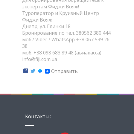
Для бронирования обращайтесь к
экспертам Фиджи Вояж!
Туроператор и Круизный Центр
Фиджи Вояж
Днепр, ул. Глинки 18
Бронирование по тел. 380562 380 444
моб./ Viber / WhatsApp +38 067 539 26
38
моб. +38 098 683 89 48 (авиакасса)
info@fiji.com.ua
Отправить
Контакты: