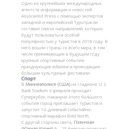
Одно из крупнейших международных
агентств информации и новостей
Associated Press с помощью экспертов
западной и европейской туротрасли
составил список направлений, которые
будут пользоваться особой
популярностью у туристов в 2018 году. В
него вошли страны со всего мира, в том
числе принимающие в будущем году
крупные спортивные события,
празднующие юбилеи и проводящие
большие культурные фестивали.
Спорт
В
Миннеаполисе (США)
на стадионе U. S.
Bank Stadium 4 февраля проходит
Суперкубок. Накануне этого большого
события город приглашает туристов и
запустит 10-дневный событийно-
спортивный марафон Bold North.
С другой стороны света,
Пхенчхан
(Южная Корея)
9—25 февраля проводит