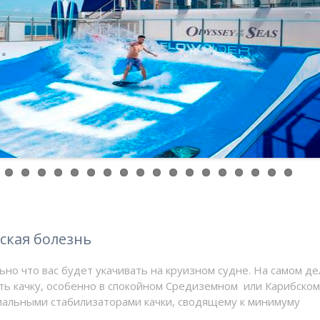
ская болезнь
ьно что вас будет укачивать на круизном судне. На самом де
ть качку, особенно в спокойном Средиземном или Карибском
иальными стабилизаторами качки, сводящему к минимуму
ениями на борту, например в шторм, существует множество
 спокойно пережить эти моменты. Детям же помогут натурал