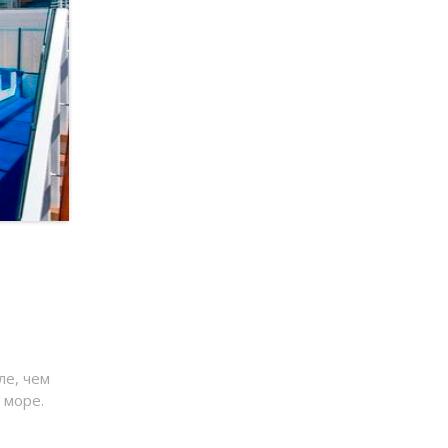
ле, чем
 море.
ьные