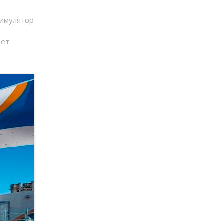
симулятор
дет