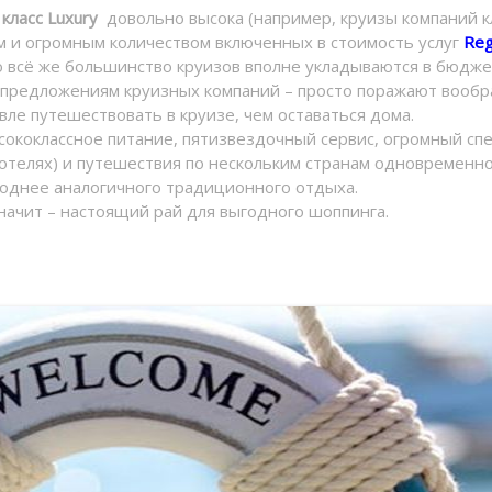
в
класс Luxury
довольно высока (например, круизы компаний к
 и огромным количеством включенных в стоимость услуг
Reg
но всё же большинство круизов вполне укладываются в бюдж
м предложениям круизных компаний – просто поражают вооб
ле путешествовать в круизе, чем оставаться дома.
ысококлассное питание, пятизвездочный сервис, огромный сп
 отелях) и путешествия по нескольким странам одновременно,
однее аналогичного традиционного отдыха.
значит – настоящий рай для выгодного шоппинга.