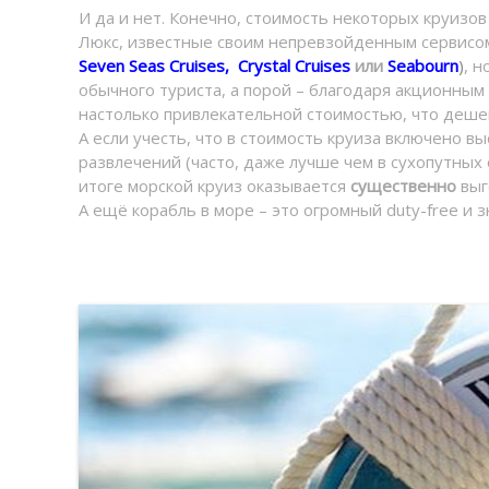
И да и нет. Конечно, стоимость некоторых круизо
Люкс, известные своим непревзойденным сервисом
Seven Seas Cruises
,
Crystal Cruises
или
Seabourn
)
, 
обычного туриста, а порой – благодаря акционны
настолько привлекательной стоимостью, что дешев
А если учесть, что в стоимость круиза включено в
развлечений (часто, даже лучше чем в сухопутных
итоге морской круиз оказывается
существенно
выг
А ещё корабль в море – это огромный duty-free и 