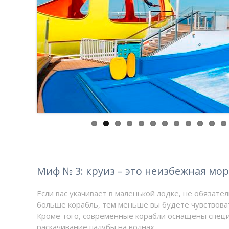
Миф № 3: круиз – это неизбежная мор
Если вас укачивает в маленькой лодке, не обязател
больше корабль, тем меньше вы будете чувствова
Кроме того, современные корабли оснащены спец
раскачивание палубы на волнах.
Но даже если вы столкнулись с неприятными ощущ
препаратов (таких как драмина), которые помогут