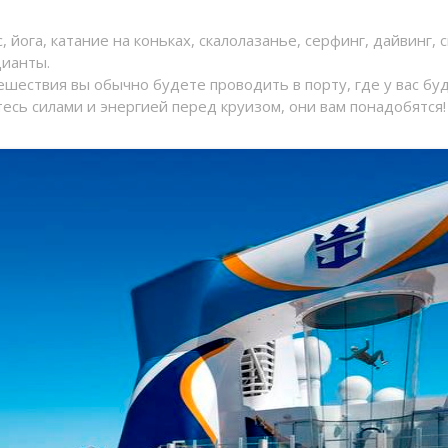
 йога, катание на коньках, скалолазанье, серфинг, дайвинг, 
цианты.
ешествия вы обычно будете проводить в порту, где у вас бу
тесь силами и энергией перед круизом, они вам понадобятся!