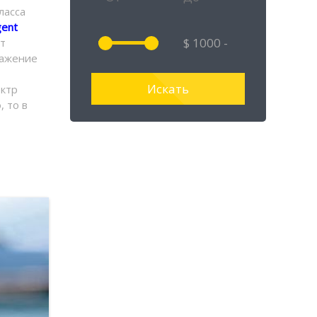
ласса
ent
ет
ражение
ектр
 то в