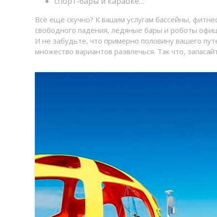
спорт-бары и караоке…
Всё ещё скучно? К вашим услугам бассейны, фитнес,
свободного падения, ледяные бары и роботы офи
И не забудьте, что примерно половину вашего пут
множество вариантов развлечься. Так что, запасай