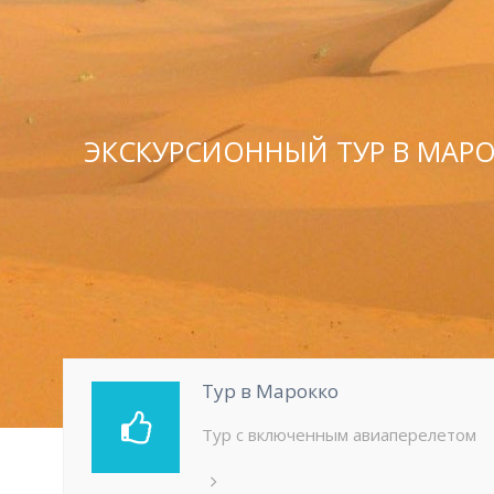
ЭКСКУРСИОННЫЙ ТУР В МАРО
Тур в Марокко
Тур с включенным авиаперелетом