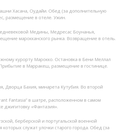
башни Хасана, Оудайи. Обед (за дополнительную
ес, размещение в отеле. Ужин.
средневековой Медины, Медресас Боунанья,
сещение марокканского рынка. Возвращение в отель.
ыжному курорту Марокко. Остановка в Бени Меллал
. Прибытие в Марракеш, размещение в гостинице.
, Дворца Бахия, минарета Кутубия. Во второй
ant Fantasia” в шатре, расположенном в самом
же джигитовку «Фантазия».
зской, берберской и португальской военной
которых служат улочки старого города. Обед (за