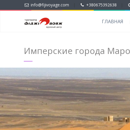
info@fijivoyage.com
|
+380675392638
|
ГЛАВНАЯ
Имперские города Марок