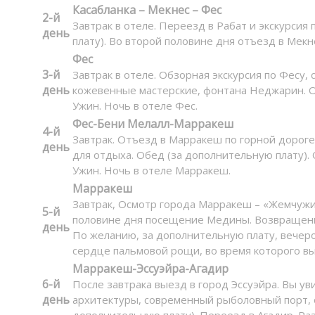
Касабланка – Мекнес – Фес
2-й
Завтрак в отеле. Переезд в Рабат и экскурси
день
плату). Во второй половине дня отъезд в Мекн
Фес
3-й
Завтрак в отеле. Обзорная экскурсия по Фесу
день
кожевенные мастерские, фонтана Неджарин. О
Ужин. Ночь в отеле Фес.
Фес-Бени Мелалл-Марракеш
4-й
Завтрак. Отъезд в Марракеш по горной дороге
день
для отдыха. Обед (за дополнительную плату).
Ужин. Ночь в отеле Марракеш.
Марракеш
Завтрак, Осмотр города Марракеш – «Жемчужин
5-й
половине дня посещение Медины. Возвращени
день
По желанию, за дополнительную плату, вечером
сердце пальмовой рощи, во время которого в
Марракеш-Эссуэйра-Агадир
6-й
После завтрака выезд в город Эссуэйра. Вы у
день
архитектуры, современный рыболовный порт, о