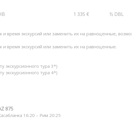
HB
1 335 €
½ DBL
к и время экскурсий или заменить их на равноценные, возмо
к и время экскурсий или заменить их на равноценные.
ту экскурсионного тура 3*)
ту экскурсионного тура 4*)
AZ 875
Касабланка 16:20 – Рим 20:25