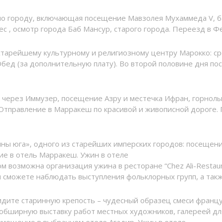
я по городу, включающая посещение Мавзолея Мухаммеда V, 
ес , осмотр города Баб Мансур, старого города. Переезд в Ф
, старейшему культурному и религиозному центру Марокко: 
бед (за дополнительную плату). Во второй половине дня по
 через Иммузер, посещение Азру и местечка Ифран, горнол
 Отправление в Марракеш по красивой и живописной дороге
ы юга», одного из старейших имперских городов: посещения
е в отель Марракеш. Ужин в отеле
 возможна организация ужина в ресторане “Chez Ali-Restaur
ы сможете наблюдать выступления фольклорных групп, а так
видите старинную крепость – чудесный образец смеси францу
бширную выставку работ местных художников, галереей для 