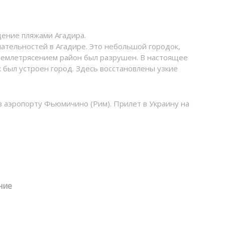
дение пляжами Агадира.
ательностей в Агадире. Это небольшой городок,
с землетрясением район был разрушен. В настоящее
 был устроен город. Здесь восстановлены узкие
в аэропорту Фьюмичино (Рим). Прилет в Украину на
ние