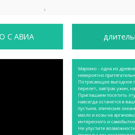
RO С АВИА
длительн
Марокко - одна из древне
невероятно притягательн
Потрясающее выгодное п
перелет, завтрак ужин, н
Приглашаем посетить эту
навсегда останется в ваш
пустыня, эпические океа
масло и козы на аргановы
интересного и самобытно
Не упустите возможности
природными достопримеч