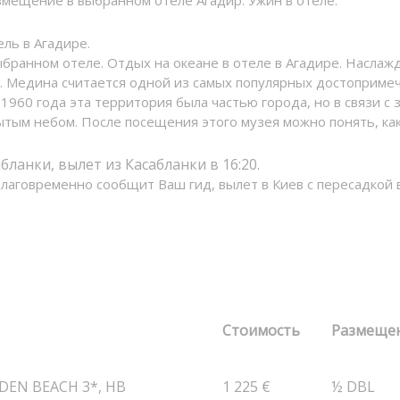
змещение в выбранном отеле Агадир. Ужин в отеле.
ль в Агадире.
бранном отеле. Отдых на океане в отеле в Агадире. Наслаж
. Медина считается одной из самых популярных достопримеч
 1960 года эта территория была частью города, но в связи 
тым небом. После посещения этого музея можно понять, как
бланки, вылет из Касабланки в 16:20.
лаговременно сообщит Ваш гид, вылет в Киев с пересадкой 
Стоимость
Размеще
EN BEACH 3*, HB
1 225 €
½ DBL