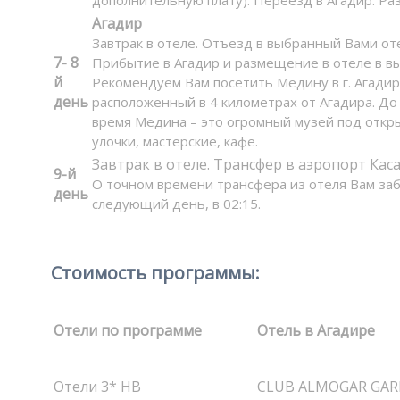
дополнительную плату). Переезд в Агадир. Ра
Агадир
Завтрак в отеле. Отъезд в выбранный Вами оте
7- 8
Прибытие в Агадир и размещение в отеле в вы
й
Рекомендуем Вам посетить Медину в г. Агадир
день
расположенный в 4 километрах от Агадира. До
время Медина – это огромный музей под откры
улочки, мастерские, кафе.
Завтрак в отеле. Трансфер в аэропорт Каса
9-й
О точном времени трансфера из отеля Вам заб
день
следующий день, в 02:15.
Стоимость программы:
Отели по программе
Отель в Агадире
Отели 3* HB
CLUB ALMOGAR GARD