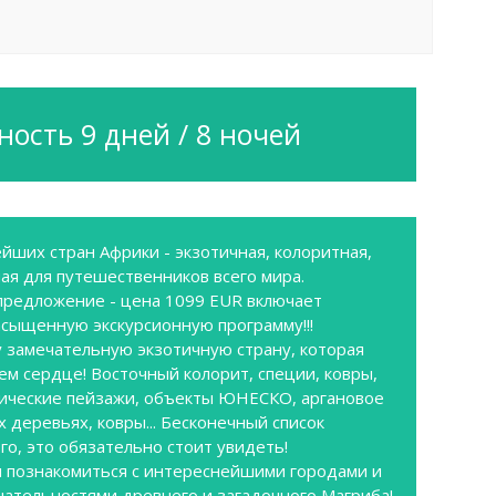
ость 9 дней / 8 ночей
йших стран Африки - экзотичная, колоритная,
ая для путешественников всего мира.
редложение - цена 1099 EUR включает
асыщенную экскурсионную программу!!!
 замечательную экзотичную страну, которая
ем сердце! Восточный колорит, специи, ковры,
нические пейзажи, объекты ЮНЕСКО, аргановое
х деревьях, ковры... Бесконечный список
го, это обязательно стоит увидеть!
 познакомиться с интереснейшими городами и
ательностями древнего и загадочного Магриба!