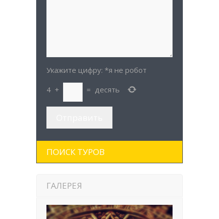
Укажите цифру:
*я не робот
4
+
=
десять
ПОИСК ТУРОВ
ГАЛЕРЕЯ