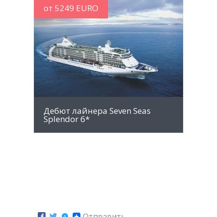
от 5249 EURO
MORE INFO
Дебют лайнера Seven Seas
Splendor 6*
Отправить