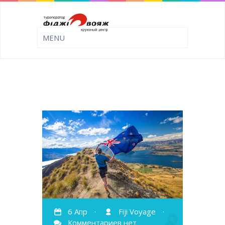
6 Апр
·
Fiji Voyage
·
Комментариев нет