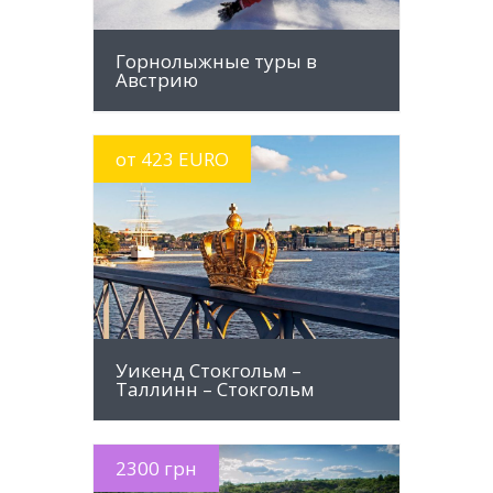
Горнолыжные туры в
Австрию
от 423 EURO
MORE INFO
Уикенд Стокгольм –
Таллинн – Стокгольм
2300 грн