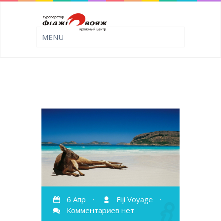
6 Апр
·
Fiji Voyage
·
Комментариев нет