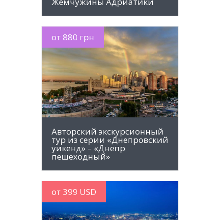
Жемчужины Адриатики
от 880 грн
MORE INFO
Авторский экскурсионный
тур из серии «Днепровский
уикенд» – «Днепр
пешеходный»
от 399 USD