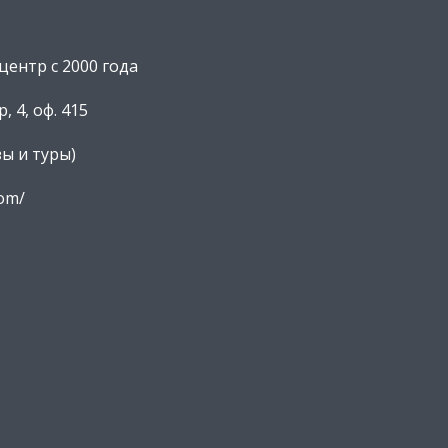
ентр с 2000 года
, 4, оф. 415
зы и туры)
com/