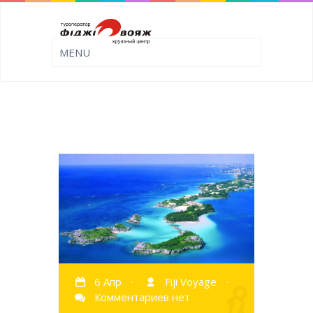
6 Апр
·
Fiji Voyage
·
Комментариев нет